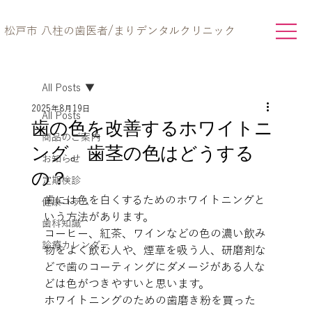
松戸市 八柱の歯医者/まりデンタルクリニック
All Posts
2025年8月19日
All Posts
歯の色を改善するホワイトニ
商品のご案内
ング。歯茎の色はどうする
お知らせ
の？
定期検診
歯には色を白くするためのホワイトニングと
健康コラム
いう方法があります。
歯科知識
コーヒー、紅茶、ワインなどの色の濃い飲み
診療カレンダー
物をよく飲む人や、煙草を吸う人、研磨剤な
どで歯のコーティングにダメージがある人な
どは色がつきやすいと思います。
ホワイトニングのための歯磨き粉を買った